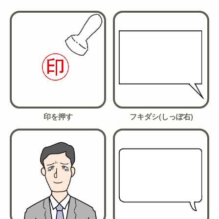
印を押す
フキダシ(しっぽ右)